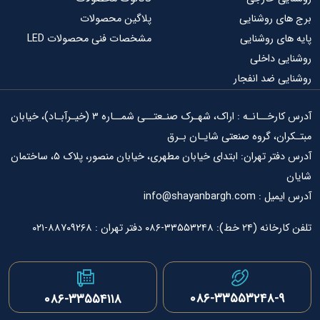
ی روشنایی
پلاگین محصولات
ای روشنایی
مشخصات فنی محصولات LED
ی داخلی
ی ضد انفجار
آدرس کارخــانـه : اراک، شهـرک صنـعتــی شمــاره ۳ (خیـرآبـاد)، خیابان
ان، گروه صنعتی شایـان بـرق
آدرس دفتر تهران: ابتدای خیابان مطهری، خیابان منصور، پلاک ۵، ساختمان
info@shayanbargh.
۳۳-۰۸۶ دفتر تهران : ۸۸۷۰۹۲۶۸-۰۲۱
۰۸۶-۳۳۵۵۳۲۴۸-۹
۰۸۶-۳۳۵۵۴۱۱۸