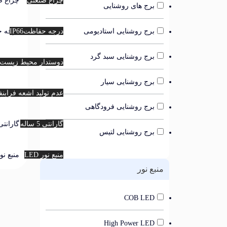
چراغ صنعتی
چراغ ص
برج های روشنایی
درجه حفاظتIP66
درجه حف
برج روشنایی استادیومی
برج روشنایی سبد گرد
دوستدار محیط زیست
دوستدا
برج روشنایی سیار
عدم تولید اشعه فراب
عدم تو
برج روشنایی فرودگاهی
گارانتی 5 ساله
گارانتی 5 سا
برج روشنایی لتیس
منبع نور LED
منبع نور D
منبع نور
COB LED
High Power LED