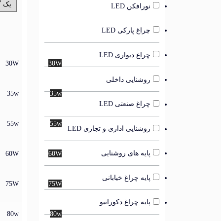
نورافکن LED
چراغ پارکی LED
چراغ دیواری LED
30W
30W
روشنایی داخلی
35w
35w
چراغ صنعتی LED
55w
55w
روشنایی اداری و تجاری LED
پایه های روشنایی
60W
60W
پایه چراغ خیابانی
75W
75W
پایه چراغ دکوراتیو
80w
80w