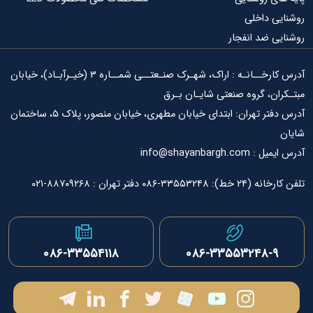
ی داخلی
ی ضد انفجار
آدرس کارخــانـه : اراک، شهـرک صنـعتــی شمــاره ۳ (خیـرآبـاد)، خیابان
ان، گروه صنعتی شایـان بـرق
آدرس دفتر تهران: ابتدای خیابان مطهری، خیابان منصور، پلاک ۵، ساختمان
info@shayanbargh.
۳۳-۰۸۶ دفتر تهران : ۸۸۷۰۹۲۶۸-۰۲۱
۰۸۶-۳۳۵۵۳۲۴۸-۹
۰۸۶-۳۳۵۵۴۱۱۸