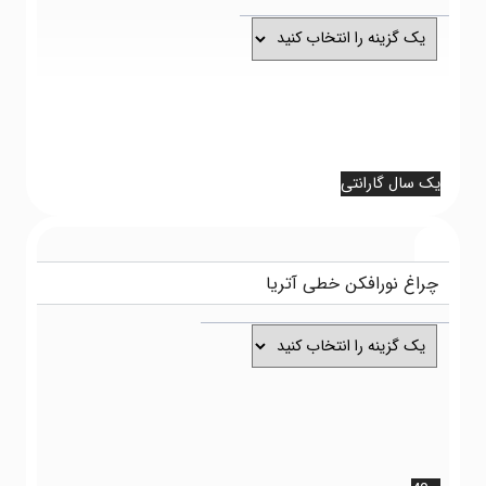
 سال گارانتی
 سال گارانتی
راغ نورافکن خطی آتریا