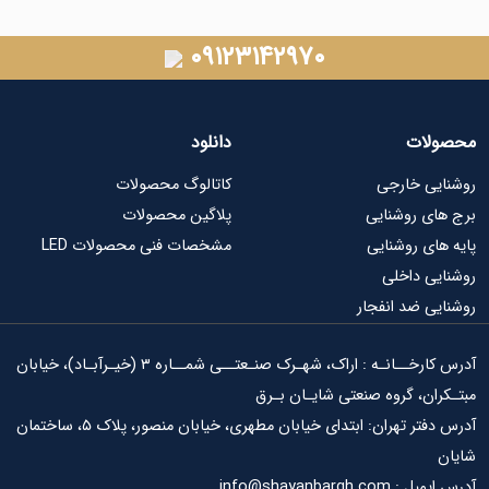
۰۹۱۲۳۱۴۲۹۷۰
محصولات
دانلود
روشنایی خارجی
کاتالوگ محصولات
برج های روشنایی
پلاگین محصولات
پایه های روشنایی
مشخصات فنی محصولات LED
روشنایی داخلی
روشنایی ضد انفجار
آدرس کارخــانـه : اراک، شهـرک صنـعتــی شمــاره ۳ (خیـرآبـاد)، خیابان
مبتـکران، گروه صنعتی شایـان بـرق
آدرس دفتر تهران: ابتدای خیابان مطهری، خیابان منصور، پلاک ۵، ساختمان
شایان
آدرس ایمیل : info@shayanbargh.com