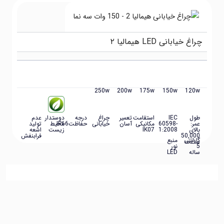
چراغ خیابانی LED هیمالیا ۲
250w
200w
175w
150w
120w
طول
IEC
استقامت
تعمیر
چراغ
درجه
دوستدار
عدم
عمر:
60598-
مکانیکی
آسان
خیابانی
حفاظتIP66
محیط
تولید
بالای
1:2008
IK07
زیست
اشعه
50,000
فرابنفش
گارانتی
منبع
ساعت
5
نور
ساله
LED