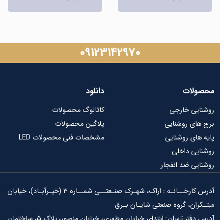
۰۹۱۲۳۱۴۲۹۷۰
ات
دانلود
ی خارجی
کاتالوگ محصولات
ی روشنایی
پلاگین محصولات
ای روشنایی
مشخصات فنی محصولات LED
ی داخلی
ی ضد انفجار
آدرس کارخــانـه : اراک، شهـرک صنـعتــی شمــاره ۳ (خیـرآبـاد)، خیابان
ان، گروه صنعتی شایـان بـرق
آدرس دفتر تهران: ابتدای خیابان مطهری، خیابان منصور، پلاک ۵، ساختمان