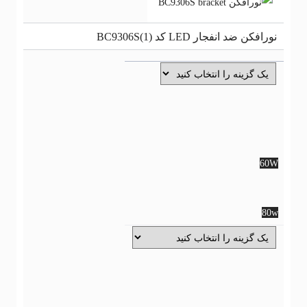
رافکن ضد انفجار LED کد (1)BC9306S
60
60
80
80