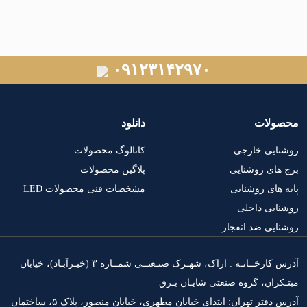
۰۹۱۲۳۱۴۲۹۷۰
لات
دانلود
یی خارجی
کاتالوگ محصولات
ی روشنایی
پلاگین محصولات
ای روشنایی
مشخصات فنی محصولات LED
ی داخلی
ی ضد انفجار
آدرس کارخــانـه : اراک، شهـرک صنـعتــی شمــاره ۳ (خیـرآبـاد)، خیابان
ان، گروه صنعتی شایـان بـرق
آدرس دفتر تهران: ابتدای خیابان مطهری، خیابان منصور، پلاک ۵، ساختمان