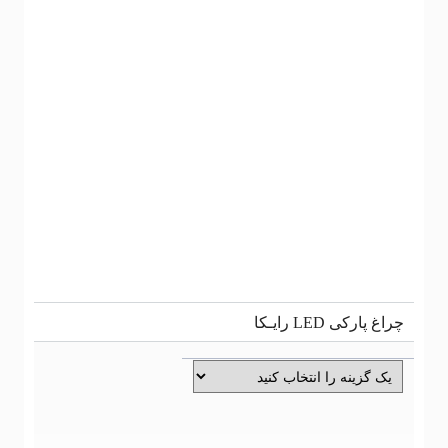
اغ پارکی LED رایـکا