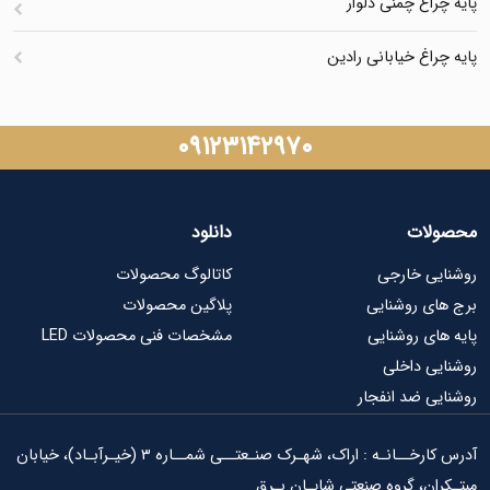
پایه چراغ چمنی دلوار
پایه چراغ خیابانی رادین
۰۹۱۲۳۱۴۲۹۷۰
محصولات
دانلود
روشنایی خارجی
کاتالوگ محصولات
برج های روشنایی
پلاگین محصولات
پایه های روشنایی
مشخصات فنی محصولات LED
روشنایی داخلی
روشنایی ضد انفجار
آدرس کارخــانـه : اراک، شهـرک صنـعتــی شمــاره ۳ (خیـرآبـاد)، خیابان
مبتـکران، گروه صنعتی شایـان بـرق