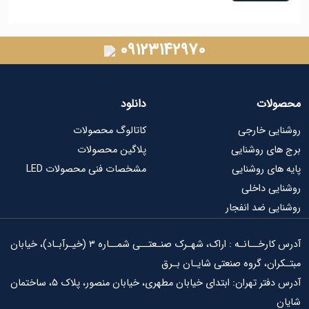
۰۹۱۲۳۱۴۲۹۷۰
ات
دانلود
ی خارجی
کاتالوگ محصولات
ی روشنایی
پلاگین محصولات
ای روشنایی
مشخصات فنی محصولات LED
ی داخلی
ی ضد انفجار
آدرس کارخــانـه : اراک، شهـرک صنـعتــی شمــاره ۳ (خیـرآبـاد)، خیابان
ان، گروه صنعتی شایـان بـرق
آدرس دفتر تهران: ابتدای خیابان مطهری، خیابان منصور، پلاک ۵، ساختمان