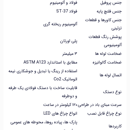
 پروفیل
فولاد و آلومینیوم
فلنچ پایه
فولاد ST-37
 کاورها و قطعات
آلومینیوم ریخته گری
نی
ش رنگ قطعات
پلی اورتان
ینیومی
مت لوله ها
۳ میلیمتر
مت گالوانیزه
مطابق با استاندارد ASTM A123
استفاده از رینگ یا تبدیل و جوشکاری نیمه
ل لوله ها
اتوماتیک Co2
قابلیت ساخت با دستک فولادی یک طرفه
 دستک
و دوطرفه
 مبنای باد در طراحی
۱۲۰ کیلومتر در ساعت
 چراغ قابل نصب
انواع چراغ های LED
پارک ها، پیاده روها، محوطه های عمومی
ردها