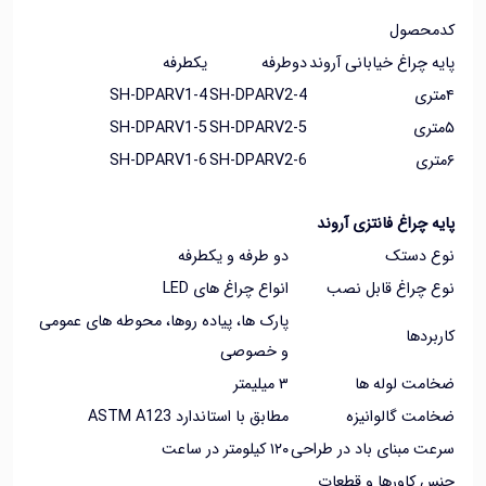
حصول
 چراغ خیابانی آروند
دوطرفه
یکطرفه
SH-DPARV1-4
SH-DPARV2-4
SH-DPARV1-5
SH-DPARV2-5
SH-DPARV1-6
SH-DPARV2-6
 چراغ فانتزی آروند
 دستک
دو طرفه و یکطرفه
 چراغ قابل نصب
انواع چراغ های LED
پارک ها، پیاده روها، محوطه های عمومی
ردها
و خصوصی
مت لوله ها
۳ میلیمتر
مت گالوانیزه
مطابق با استاندارد ASTM A123
 مبنای باد در طراحی
۱۲۰ کیلومتر در ساعت
 کاورها و قطعات