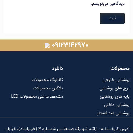
اهی می‌نویسم.
۰۹۱۲۳۱۴۲۹۷۰
ات
دانلود
ی خارجی
کاتالوگ محصولات
ی روشنایی
پلاگین محصولات
ای روشنایی
مشخصات فنی محصولات LED
ی داخلی
ی ضد انفجار
آدرس کارخــانـه : اراک، شهـرک صنـعتــی شمــاره ۳ (خیـرآبـاد)، خیابان