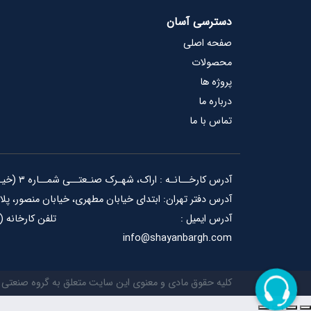
دسترسی آسان
صفحه اصلی
محصولات
پروژه ها
درباره ما
تماس با ما
آدرس کارخــانـه : اراک، شهـرک صنـعتــی شمــاره ۳ (خیـرآبـاد)، خیابان مبتـکران، گروه صنعتی شایـان بـرق
آدرس دفتر تهران: ابتدای خیابان مطهری، خیابان منصور، پلاک ۵، ساختمان شا
آدرس ایمیل :
تلفن کارخانه (۲۴ خط): ۳۳۵۵۳۲۴۸-۰۸۶ دفتر تهران : ۸۸۷۰۹۲۶۸-۰۲۱
info@shayanbargh.com
کلیه حقوق مادی و معنوی این سایت متعلق به گروه صنعتی 