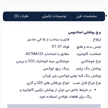
شخصات فنی
توضیحات تکمیلی
نظرات (0)
روشنایی استادیومی
اع
قابلیت ساخت از ۱۵ الی ۵۰ متر
 بدنه و فلنچ
فولاد ST-37
مت گالوانیزه
مطابق با استاندارد ASTMA123
 جوشکاری
جوشکاری نیمه اتوماتیک CO2 یا پرسی
ش رنگ پرایمر
زینک ریچ، اپوکسی
ش رنگ لایه نهایی
اپوکسی، پلی اورتان
 چراغ قابل نصب
انواع نورافکن های LED و گازی
در شرایط خاص می توان از پوشش ترکیبی گالوانیزه و
رنگ برای قطعات فولادی استفاده نمود.