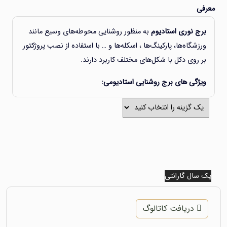
ی
ج نوری استادیوم
به منظور روشنایی محوطه‌های وسیع مانند
زشگاه‌ها، پارکینگ‌ها ، اسکله‌ها و … با استفاده از نصب پروژکتور
 روی دکل با شکل‌های مختلف کاربرد دارند.
ژگی های برج روشنایی استادیومی:
همراه Ladder و حفاظ Ladder
قابلیت تعبیه دریچه دسترسی و یا صفحه مناسب جهت نصب
تابلو برق
قابلیت نصب کلیه تجهیزات ضد انفجار
قابلیت نصب برق گیر
سال گارانتی
سال گارانتی
قابلیت نصب تابلو برق با درجه حفاظتی مورد درخواست
مشتری
دریافت کاتالوگ