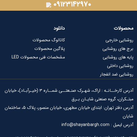
۰۹۱۲۳۱۴۲۹۷۰
ات
دانلود
ی خارجی
کاتالوگ محصولات
ی روشنایی
پلاگین محصولات
ای روشنایی
مشخصات فنی محصولات LED
ی داخلی
ی ضد انفجار
آدرس کارخــانـه : اراک، شهـرک صنـعتــی شمــاره ۳ (خیـرآبـاد)، خیابان
ان، گروه صنعتی شایـان بـرق
آدرس دفتر تهران: ابتدای خیابان مطهری، خیابان منصور، پلاک ۵، ساختمان
info@shayanbargh.