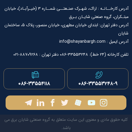
آدرس کارخــانـه : اراک، شهـرک صنـعتــی شمــاره ۳ (خیـرآبـاد)، خیابان
ان، گروه صنعتی شایـان بـرق
آدرس دفتر تهران: ابتدای خیابان مطهری، خیابان منصور، پلاک ۵، ساختمان
info@shayanbargh.
۳۳-۰۸۶ دفتر تهران : ۸۸۷۰۹۲۶۸-۰۲۱
۰۸۶-۳۳۵۵۳۲۴۸-۹
۰۸۶-۳۳۵۵۴۱۱۸
قوق مادی و معنوی این سایت متعلق به گروه صنعتی شایان برق می
باشد.