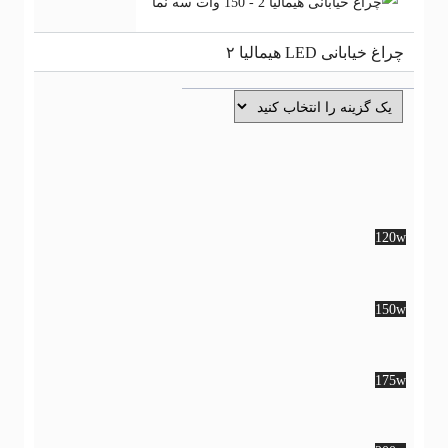
اغ خیابانی LED هیمالیا ۲
120
120
150
150
175
175