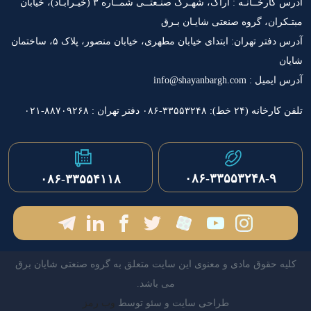
آدرس کارخــانـه : اراک، شهـرک صنـعتــی شمــاره ۳ (خیـرآبـاد)، خیابان
ان، گروه صنعتی شایـان بـرق
آدرس دفتر تهران: ابتدای خیابان مطهری، خیابان منصور، پلاک ۵، ساختمان
info@shayanbargh.c
۳۳۵-۰۸۶ دفتر تهران : ۸۸۷۰۹۲۶۸-۰۲۱
۰۸۶-۳۳۵۵۳۲۴۸-۹
۰۸۶-۳۳۵۵۴۱۱۸
 حقوق مادی و معنوی این سایت متعلق به گروه صنعتی شایان برق
می باشد.
طراحی سایت و سئو توسط
وب رمز