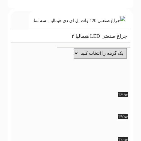
اغ صنعتی LED هیمالیا ۲
120
120
150
150
175
175