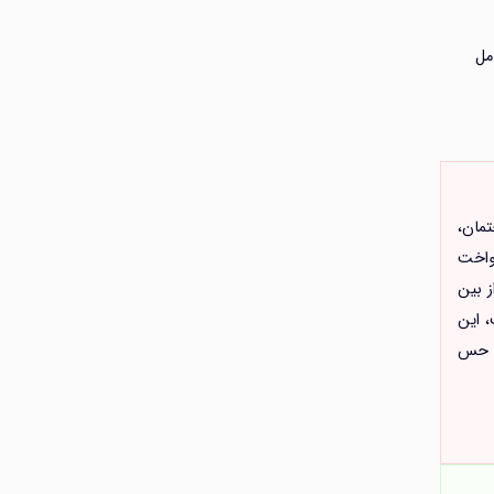
مل
مان،
و یکنواخت
ز بین
، این
و حس