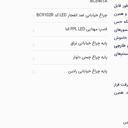
BC5401A
ور قابل
 و همین
چراغ خیابانی ضد انفجار LED کد BC9102R
بلکه حس
لامپ مهتابی FPL LED النا
 فضا ایجاد می‌کند. در این میان، استفاده از تکنولوژی‌های جدید مانند چراغ‌های LED، سنسورهای
و خاموش
پایه چراغ خیابانی نراق
 خارجی
یستم‌های
پایه چراغ چمنی دلوار
پایه چراغ خیابانی رادین
قت قرار
د. همین
ین