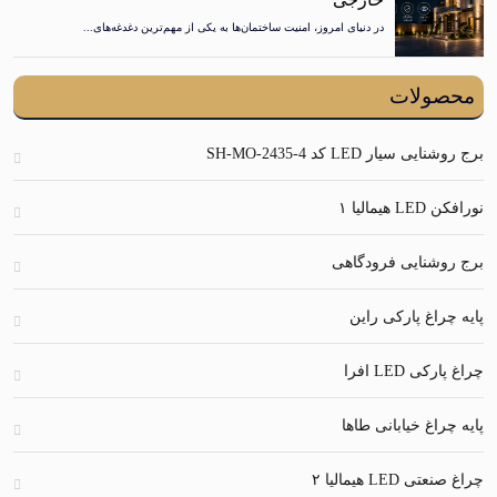
در دنیای امروز، امنیت ساختمان‌ها به یکی از مهم‌ترین دغدغه‌های...
ولات
سیار LED کد SH-MO-2435-4
الیا ۱
شنایی فرودگاهی
راغ پارکی راین
 LED افرا
اغ خیابانی طاها
LE هیمالیا ۲