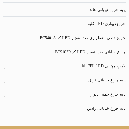
اغ خیابانی عابد
ی LED کلبه
 اضطراری ضد انفجار LED کد BC5401A
نی ضد انفجار LED کد BC9102R
FPL LED النا
اغ خیابانی نراق
راغ چمنی دلوار
اغ خیابانی رادین