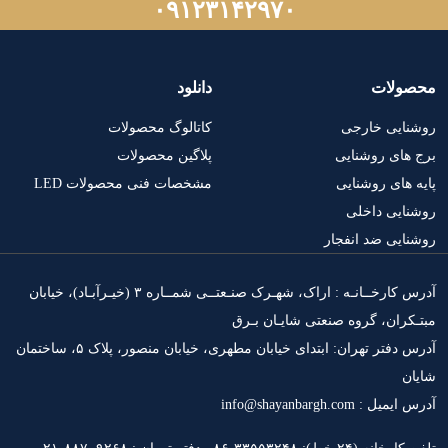
۰۹۱۲۳۱۴۲۹۷۰
لات
دانلود
یی خارجی
کاتالوگ محصولات
ی روشنایی
پلاگین محصولات
ای روشنایی
مشخصات فنی محصولات LED
ی داخلی
ی ضد انفجار
آدرس کارخــانـه : اراک، شهـرک صنـعتــی شمــاره ۳ (خیـرآبـاد)، خیابان
ان، گروه صنعتی شایـان بـرق
آدرس دفتر تهران: ابتدای خیابان مطهری، خیابان منصور، پلاک ۵، ساختمان
info@shayanbargh.c