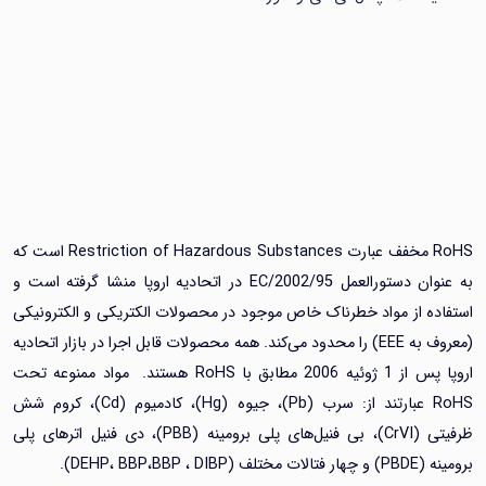
RoHS مخفف عبارت Restriction of Hazardous Substances است که
به عنوان دستورالعمل 2002/95/EC در اتحادیه اروپا منشا گرفته است و
ه از مواد خطرناک خاص موجود در محصولات الکتریکی و الکترونیکی
(معروف به EEE) را محدود می‌کند. همه محصولات قابل اجرا در بازار اتحادیه
اروپا پس از 1 ژوئیه 2006 مطابق با RoHS هستند. مواد ممنوعه تحت
RoHS عبارتند از: سرب (Pb)، جیوه (Hg)، کادمیوم (Cd)، کروم شش
ظرفیتی (CrVI)، بی فنیل‌های پلی برومینه (PBB)، دی فنیل اترهای پلی
DEHP، BBP،BBP).