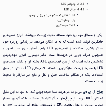
3. والواشر LED
4. چراغ LED
نکاتی که هنگام خرید چراغ ال ای دی
باید در نظر بگیرید
نتیجه گیری
 مسائل مهم روز دنیا، مسئله محیط زیست می‌باشد. انواع لامپ‌های
ن تولید شده است که به ما امکان می
دهد در زندگی روزمره خود
سبزتر باشیم. استفاده از لامپ‌های LED راهی آسان برای سبز شدن و
 صرفه جویی در هزینه‌ها است. دفتر بهره‌وری انرژی تجدید‌پذیر
ده است که از بین لامپ‌های CFL، رشته ای و
LED، لامپ‌های
LED با محیط زیست سازگارترین هستند. لامپ‌های LED نه تنها در طول
ه، بلکه در هنگام ساخت، حمل و نقل و دفع نیز سازگار با محیط
هستند.
ل ‌ای‌ دی
می‌‌تواند در هزینه شما صرفه‌‌جویی کند، نه تنها به این دلیل
که تقریباً 80 درصد از چراغ‌های دیگر کارآمدتر هستند، بلکه گرمای بسیار
 نسبت به
متال هالید،
CFL
و لامپ‌‌های رشته ‌ای
تولید می‌کنند. با