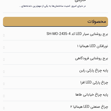
در دنیای امروز، امنیت ساختمان‌ها به یکی از مهم‌ترین دغدغه‌های...
ولات
یار LED کد SH-MO-2435-4
لیا ۱
شنایی فرودگاهی
اغ پارکی راین
LED افرا
اغ خیابانی طاها
LE هیمالیا ۲