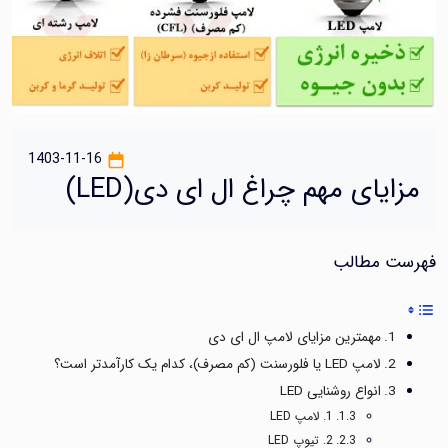
1403-11-16
یای مهم چراغ ال ای دی(LED)
ت مطالب
مهمترین مزایای لامپ ال ای دی
لامپ LED یا فلورسنت (کم مصرف)، کدام یک کارآمدتر است؟
انواع روشنايی LED
1. لامپ LED
2. تیوپ LED