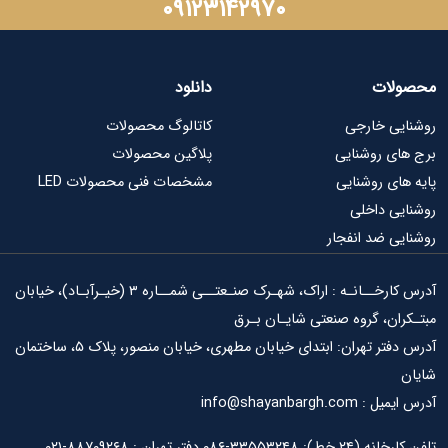
۰۹۱۲۳۱۴۲۹۷۰
ات
دانلود
ی خارجی
کاتالوگ محصولات
ی روشنایی
پلاگین محصولات
ای روشنایی
مشخصات فنی محصولات LED
ی داخلی
ی ضد انفجار
آدرس کارخــانـه : اراک، شهـرک صنـعتــی شمــاره ۳ (خیـرآبـاد)، خیابان
ان، گروه صنعتی شایـان بـرق
آدرس دفتر تهران: ابتدای خیابان مطهری، خیابان منصور، پلاک ۵، ساختمان
info@shayanbargh.
۳۳-۰۸۶ دفتر تهران : ۸۸۷۰۹۲۶۸-۰۲۱