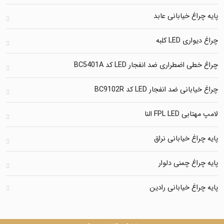
اغ خیابانی عابد
ی LED کلبه
اضطراری ضد انفجار LED کد BC5401A
نی ضد انفجار LED کد BC9102R
FPL LED النا
اغ خیابانی نراق
اغ چمنی دلوار
اغ خیابانی رادین