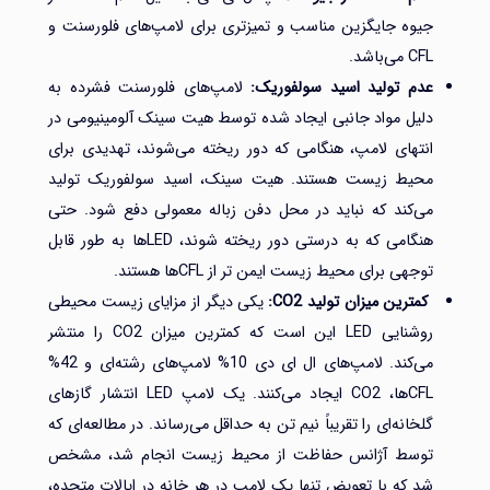
جیوه جایگزین مناسب و تمیزتری برای لامپ‌های فلورسنت و
CFL می‌باشد.
عدم تولید اسید سولفوریک:
لامپ‌های فلورسنت فشرده به
دلیل مواد جانبی ایجاد شده توسط هیت سینک آلومینیومی در
انتهای لامپ، هنگامی که دور ریخته می‌شوند، تهدیدی برای
محیط زیست هستند. هیت سینک، اسید سولفوریک تولید
می‌کند که نباید در محل دفن زباله معمولی دفع شود. حتی
هنگامی که به درستی دور ریخته شوند، LED‌ها به طور قابل
توجهی برای محیط زیست ایمن تر از CFL‌ها هستند.
کمترین میزان تولید
CO2
:
یکی دیگر از مزایای زیست محیطی
روشنایی LED این است که کمترین میزان CO2 را منتشر
می‌کند. لامپ‌های ال ای دی 10% لامپ‌های رشته‌ای و 42%
CFL‌ها، CO2 ایجاد می‌کنند. یک لامپ LED انتشار گازهای
گلخانه‌ای را تقریباً نیم تن به حداقل می‌رساند. در مطالعه‌ای که
توسط آژانس حفاظت از محیط زیست انجام شد، مشخص
شد که با تعویض تنها یک لامپ در هر خانه در ایالات متحده،